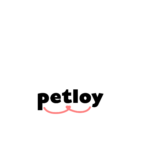
Virbac Alimento Seco Neutered para
Gato Senior Esterilizado 7 kg
$
1,770.69
Agregar al carrito
Términos y condiciones
Grantía de devolución de 30 días
Envío: 2-3 días hábiles