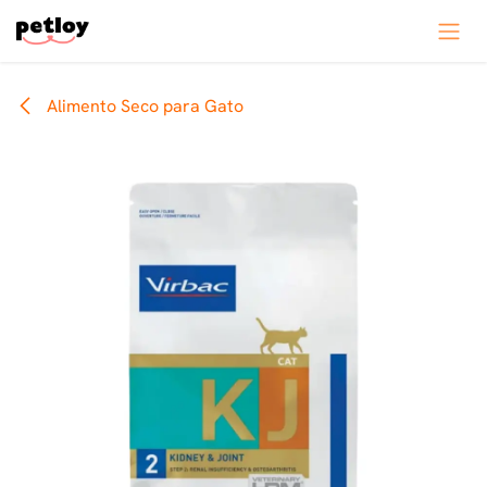
Ir al contenido
Alimento Seco para Gato