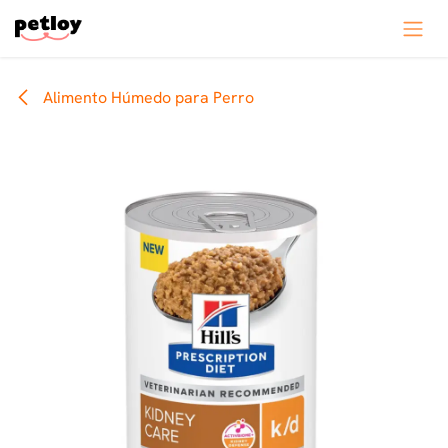
Ir al contenido
Alimento Húmedo para Perro