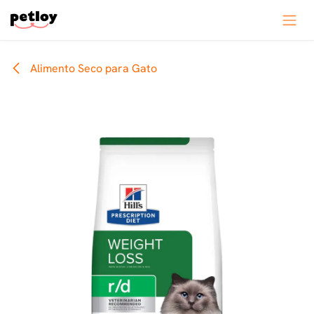
Ir al contenido
Alimento Seco para Gato