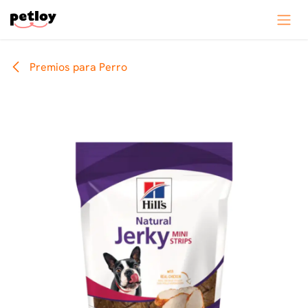
Ir al contenido
Premios para Perro