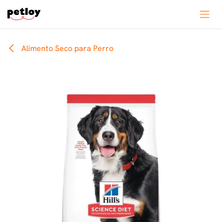
Ir al contenido
Alimento Seco para Perro