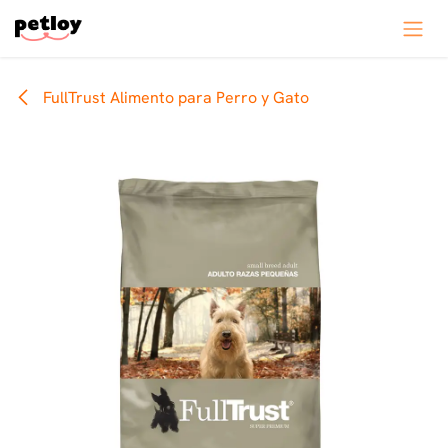
Ir al contenido
FullTrust Alimento para Perro y Gato